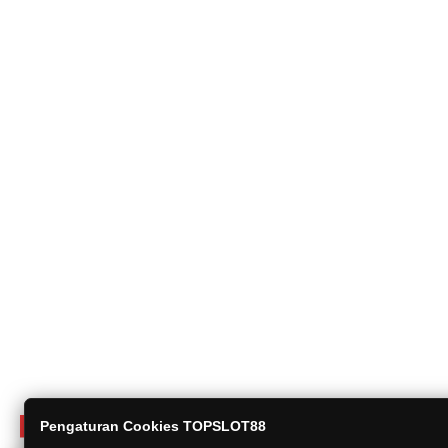
Tap Me!
Pengaturan Cookies TOPSLOT88