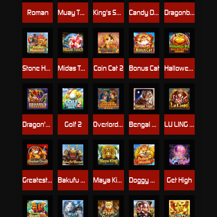
Roman
Muay Thai
King's Sword
Candy Dynasty
Dragonburst
Stone Hominid
Midas Touch
Coin Cat 2
Bonus Cat
Halloween Win
Dragon's Treasure
Golf 2
Overlord & Concubine
Bengal Tiger
LU LING QI
Greatest Circus
Bakufu Shogun
Maya King
Doggy Wealth
Get High