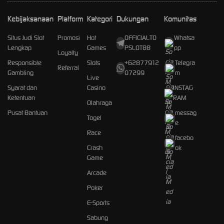
Kebijaksanaan
Platform
Kategori
Dukungan
Komunitas
Situs Judi Slot
Promosi
Hot
OFFICIALTO
Whatsa
Lengkap
Games
PSLOT88
pp
Loyalty
Responsible
Slots
+62877912
Telegra
Referral
Gambling
07299
m
Live
Syarat dan
Casino
INSTAG
Ketentuan
RAM
Olahraga
Pusat Bantuan
messag
Togel
e
Race
facebo
Crash
ok
Game
Arcade
Poker
E-Sports
Sabung