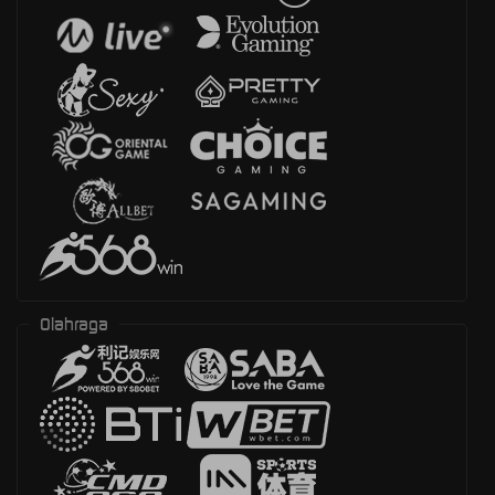
Olahraga