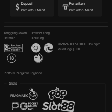
Deposit
Penarikan
Rata-rata 3 Menit
Rata-rata 5 Menit
Tanggung Jawab
Browser Yang
Bermain
Didukung
©2026 TOPSLOT88. Hak cipta
dilindungi | 18+
Platform Penyedia Layanan
Slots