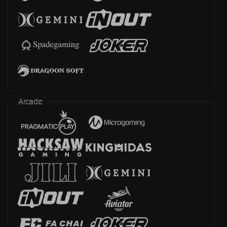
Arcade