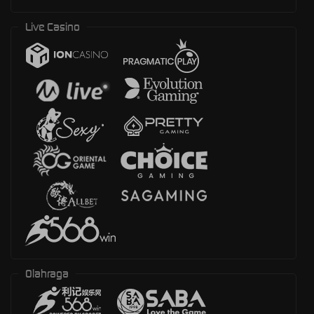
Live Casino
Olahraga