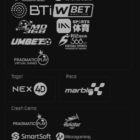
Togel
Race
Crash Game