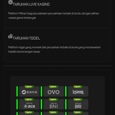
TARUHAN LIVE KASINO
Platform Pilihan bagi perusahaan-perusahaan terbaik di dunia, dengan pilihan
variasi game terbanyak
TARUHAN TOGEL
Platform togel yang menarik dari perusahan terbaik di dunia yang menawarkan
hadiah kemenangan besar