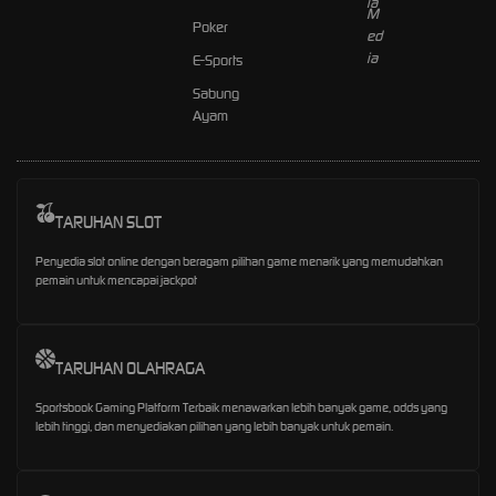
Poker
E-Sports
Sabung
Ayam
TARUHAN SLOT
Penyedia slot online dengan beragam pilihan game menarik yang memudahkan
pemain untuk mencapai jackpot
TARUHAN OLAHRAGA
Sportsbook Gaming Platform Terbaik menawarkan lebih banyak game, odds yang
lebih tinggi, dan menyediakan pilihan yang lebih banyak untuk pemain.