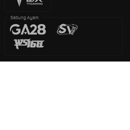
Sabung Ayam