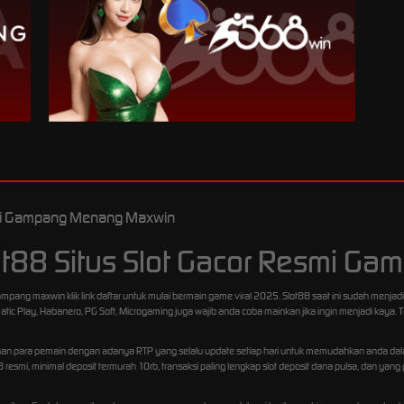
Resmi Gampang Menang Maxwin
Slot88 Situs Slot Gacor Resmi
mpang maxwin klik link daftar untuk mulai bermain game viral 2025. Slot88 saat ini sudah menjad
agmatic Play, Habanero, PG Soft, Microgaming juga wajib anda coba mainkan jika ingin menjadi k
dahan para pemain dengan adanya RTP yang selalu update setiap hari untuk memudahkan anda dala
 resmi, minimal deposit termurah 10rb, transaksi paling lengkap slot deposit dana pulsa, dan ya