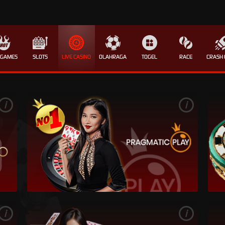
 GAMES
SLOTS
LIVE CASINO
OLAHRAGA
TOGEL
RACE
CRASH
eta****sa Berhasil Withdraw IDR 1.376.000
i
i
i
i