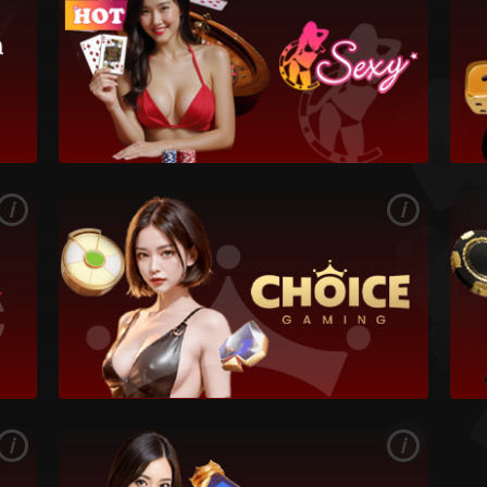
i
i
i
i